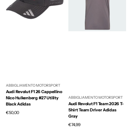
Cappellino
2026
Nico
T-
Hulkenberg
Shirt
#27
Team
Utility
Driver
Black
Adidas
Adidas
Gray
ABBIGLIAMENTO MOTORSPORT
Audi Revolut F1 26 Cappellino
ABBIGLIAMENTO MOTORSPORT
Nico Hulkenberg #27 Utility
Audi Revolut F1 Team 2026 T-
Black Adidas
Shirt Team Driver Adidas
Prezzo
€50,00
Gray
di
Prezzo
€74,99
listino
di