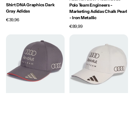
Shirt DNA Graphics Dark
Polo Team Engineers -
Gray Adidas
Marketing Adidas Chalk Pearl
- Iron Metallic
Prezzo
€39,96
di
Prezzo
€89,99
listino
di
Audi
Audi
listino
Revolut
Revolut
F1
F1
Team
Team
2026
2026
Cappellino
Cappellino
Baseball
Baseball
Team
Team
Grey
Chalk
Strata
Pearl