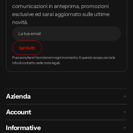
comunicazioni in anteprima, promozioni
esclusive ed sarai aggiornato sulle ultime
novità.
Il
Iscriviti
tuo
indirizzo
Puoi annullare l'iscrizione in ogni momento. A questo scopo, cerca le
email
info di contatto nelle note legali.
Azienda
Account
Informative