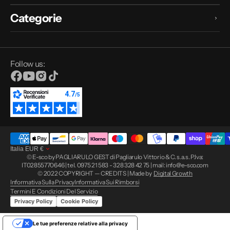
Categorie
Follow us:
Facebook
YouTube
Instagram
TikTok
Italia
EUR
€
© E-sco by PAGLIARULO GEST di Pagliarulo Vittorio & C. s.a.s. P.Iva:
IT02855770646 | tel. 0975 21 583 - 328 328 42 75 | mail: info@e-sco.com
© 2022 COPYRIGHT — CREDITS | Made by
Digital Growth
Informativa Sulla Privacy
Informativa Sui Rimborsi
Termini E Condizioni Del Servizio
Privacy Policy
Cookie Policy
Le tue preferenze relative alla privacy