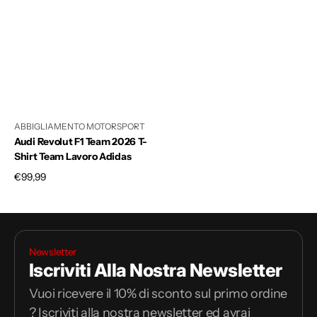
ABBIGLIAMENTO MOTORSPORT
Audi Revolut F1 Team 2026 T-
Shirt Team Lavoro Adidas
Prezzo
€99,99
di
listino
Newsletter
Iscriviti Alla Nostra Newsletter
Vuoi ricevere il 10% di sconto sul primo ordine
? Iscriviti alla nostra newsletter ed avrai