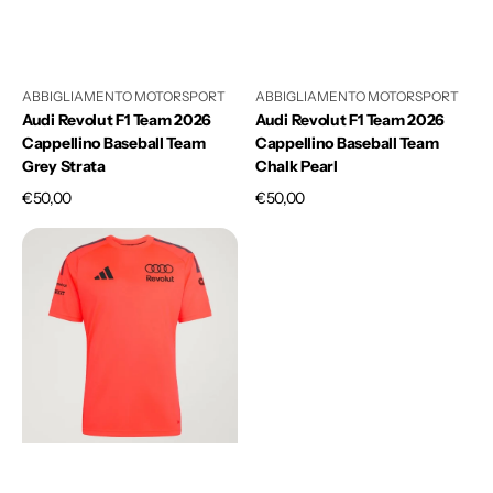
ABBIGLIAMENTO MOTORSPORT
ABBIGLIAMENTO MOTORSPORT
Audi Revolut F1 Team 2026
Audi Revolut F1 Team 2026
Cappellino Baseball Team
Cappellino Baseball Team
Grey Strata
Chalk Pearl
Prezzo
€50,00
Prezzo
€50,00
di
di
Audi
listino
listino
Revolut
F1
Team
2026
T-
Shirt
Team
Lavoro
Adidas