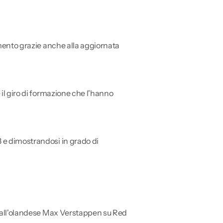
amento grazie anche alla aggiornata
 il giro di formazione che l'hanno
3 e dimostrandosi in grado di
a dall'olandese Max Verstappen su Red