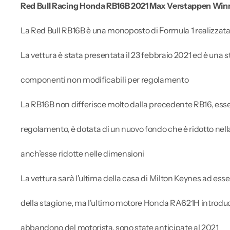
Red Bull Racing Honda RB16B 2021 Max Verstappen Winn
La Red Bull RB16B è una monoposto di Formula 1 realizzata
La vettura è stata presentata il 23 febbraio 2021 ed è una
componenti non modificabili per regolamento
La RB16B non differisce molto dalla precedente RB16, essen
regolamento, è dotata di un nuovo fondo che è ridotto nella
anch’esse ridotte nelle dimensioni
La vettura sarà l'ultima della casa di Milton Keynes ad ess
della stagione, ma l'ultimo motore Honda RA621H introdu
abbandono del motorista, sono state anticipate al 2021