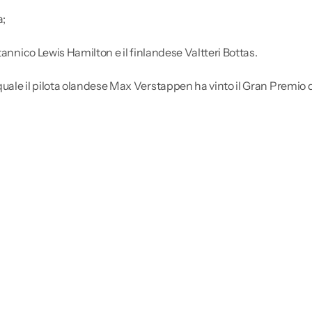
a;
tannico Lewis Hamilton e il finlandese Valtteri Bottas.
quale il pilota olandese Max Verstappen ha vinto il Gran Premi