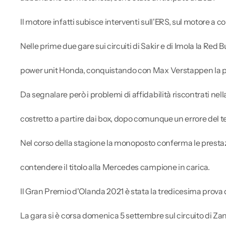
Il motore infatti subisce interventi sull'ERS, sul motore a 
Nelle prime due gare sui circuiti di Sakir e di Imola la Re
power unit Honda, conquistando con Max Verstappen la pole
Da segnalare però i problemi di affidabilità riscontrati ne
costretto a partire dai box, dopo comunque un errore del te
Nel corso della stagione la monoposto conferma le prestazi
contendere il titolo alla Mercedes campione in carica.
Il Gran Premio d'Olanda 2021 è stata la tredicesima prova
La gara si è corsa domenica 5 settembre sul circuito di Za