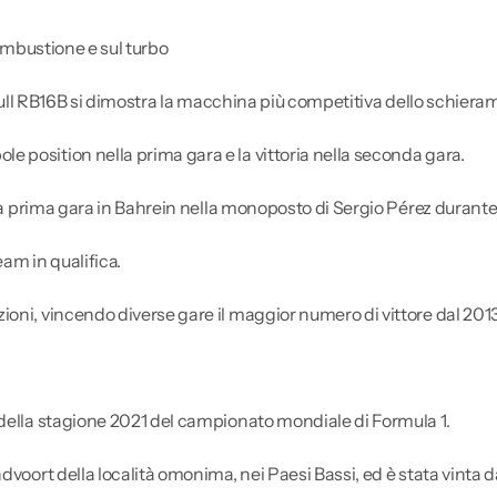
combustione e sul turbo
d Bull RB16B si dimostra la macchina più competitiva dello schier
 position nella prima gara e la vittoria nella seconda gara.
lla prima gara in Bahrein nella monoposto di Sergio Pérez durante
am in qualifica.
oni, vincendo diverse gare il maggior numero di vittore dal 201
 della stagione 2021 del campionato mondiale di Formula 1.
ndvoort della località omonima, nei Paesi Bassi, ed è stata vint