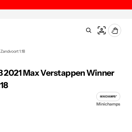
Carrello
Zandvoort 1:18
B 2021 Max Verstappen Winner
:18
Minichamps
Apri
3