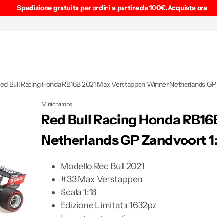
Spedizione gratuita per ordini a partire da 100€.
Acquista ora
ed Bull Racing Honda RB16B 2021 Max Verstappen Winner Netherlands GP 
Minichamps
Red Bull Racing Honda RB16
Netherlands GP Zandvoort 1
Modello Red Bull 2021
#33 Max Verstappen
Scala 1:18
Edizione Limitata 1632pz
Apri
2