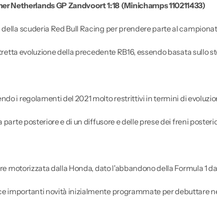
er Netherlands GP Zandvoort 1:18 (Minichamps 110211433)
 della scuderia Red Bull Racing per prendere parte al campiona
 stretta evoluzione della precedente RB16, essendo basata sullo s
do i regolamenti del 2021 molto restrittivi in termini di evoluzi
 parte posteriore e di un diffusore e delle prese dei freni poste
ere motorizzata dalla Honda, dato l'abbandono della Formula 1 da 
ce importanti novità inizialmente programmate per debuttare ne