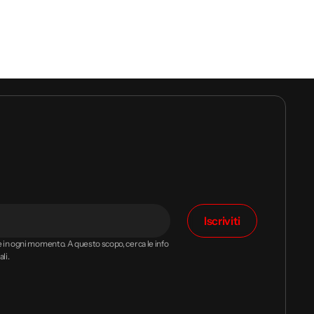
Iscriviti
ne in ogni momento. A questo scopo, cerca le info
li.