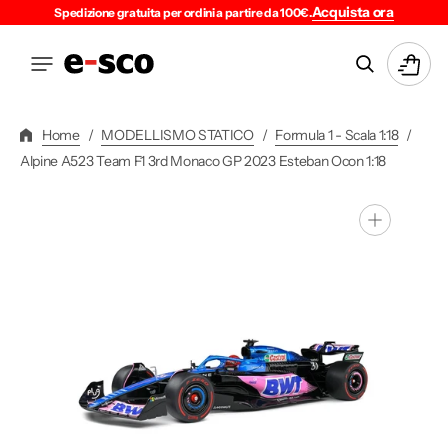
Vai
Acquista ora
Spedizione gratuita per ordini a partire da 100€.
Direttamente
Ai
Carrello
Contenuti
Home
/
MODELLISMO STATICO
/
Formula 1 - Scala 1:18
/
Alpine A523 Team F1 3rd Monaco GP 2023 Esteban Ocon 1:18