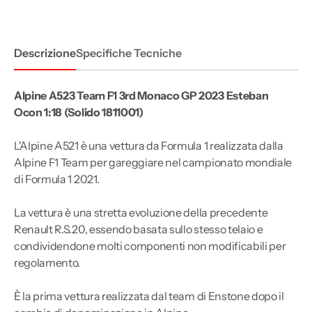
Monaco
Monaco
GP
GP
2023
2023
Esteban
Esteban
Ocon
Ocon
Descrizione
Specifiche Tecniche
1:18
1:18
Alpine A523 Team F1 3rd Monaco GP 2023 Esteban
Ocon 1:18 (Solido 1811001)
L'Alpine A521 è una vettura da Formula 1 realizzata dalla
Alpine F1 Team per gareggiare nel campionato mondiale
di Formula 1 2021.
La vettura è una stretta evoluzione della precedente
Renault R.S.20, essendo basata sullo stesso telaio e
condividendone molti componenti non modificabili per
regolamento.
È la prima vettura realizzata dal team di Enstone dopo il