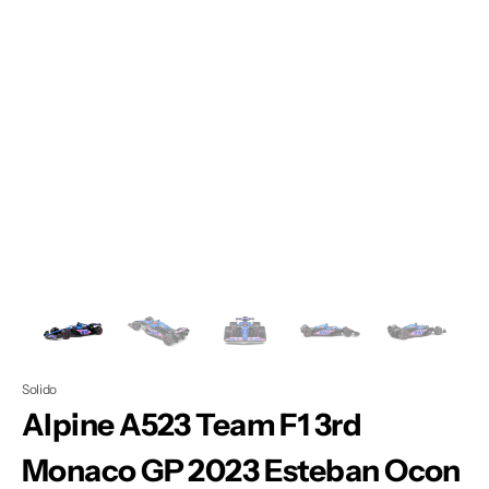
Apri
1
dei
contenuti
multimediali
nella
modalità
galleria
Solido
Alpine A523 Team F1 3rd
Monaco GP 2023 Esteban Ocon