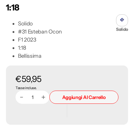
1:18
Solido
Solido
#31 Esteban Ocon
F1 2023
1:18
Bellissima
Prezzo
€59,95
Tasse incluse.
di
Aggiungi Al Carrello
Diminuisci
Aumenta
Quantità
listino
quantità
quantità
per
per
Alpine
Alpine
A523
A523
Team
Team
F1
F1
3rd
3rd