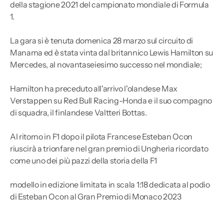
della stagione 2021 del campionato mondiale di Formula
1.
La gara si è tenuta domenica 28 marzo sul circuito di
Manama ed è stata vinta dal britannico Lewis Hamilton su
Mercedes, al novantaseiesimo successo nel mondiale;
Hamilton ha preceduto all'arrivo l'olandese Max
Verstappen su Red Bull Racing-Honda e il suo compagno
di squadra, il finlandese Valtteri Bottas.
Al ritorno in F1 dopo il pilota Francese Esteban Ocon
riuscirà a trionfare nel gran premio di Ungheria ricordato
come uno dei più pazzi della storia della F1
modello in edizione limitata in scala 1:18 dedicata al podio
di Esteban Ocon al Gran Premio di Monaco 2023