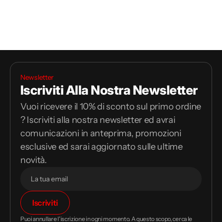
Newsletter
Iscriviti Alla Nostra Newsletter
Vuoi ricevere il 10% di sconto sul primo ordine
? Iscriviti alla nostra newsletter ed avrai
comunicazioni in anteprima, promozioni
esclusive ed sarai aggiornato sulle ultime
novità.
Il
Iscriviti
tuo
indirizzo
Puoi annullare l'iscrizione in ogni momento. A questo scopo, cerca le