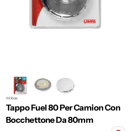
Apri
1
dei
contenuti
multimediali
nella
modalità
galleria
All Ride
Tappo Fuel 80 Per Camion Con
Bocchettone Da 80mm