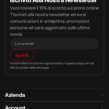
Vuoi ricevere il 10% di sconto sul primo ordine
? Iscriviti alla nostra newsletter ed avrai
comunicazioni in anteprima, promozioni
esclusive ed sarai aggiornato sulle ultime
novità.
Il
Iscriviti
tuo
indirizzo
Puoi annullare l'iscrizione in ogni momento. A questo scopo, cerca le
email
info di contatto nelle note legali.
Azienda
Account