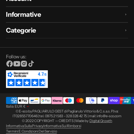
Informative
Categorie
Follow us:
Facebook
YouTube
Instagram
TikTok
Italia
EUR
€
© E-sco by PAGLIARULO GEST di Pagliarulo Vittorio & C. s.a.s. P.Iva:
IT02855770646 | tel. 0975 21 583 - 328 328 42 75 | mail: info@e-sco.com
© 2022 COPYRIGHT — CREDITS | Made by
Digital Growth
Informativa Sulla Privacy
Informativa Sui Rimborsi
Termini E Condizioni Del Servizio