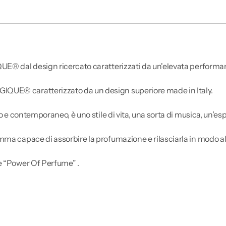
IQUE® dal design ricercato caratterizzati da un'elevata perfor
QUE® caratterizzato da un design superiore made in Italy.
o e contemporaneo, è uno stile di vita, una sorta di musica, un’es
omma capace di assorbire la profumazione e rilasciarla in modo
e “Power Of Perfume” .