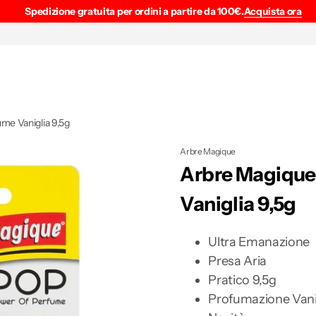
Spedizione gratuita per ordini a partire da 100€.
Acquista ora
me Vaniglia 9,5g
Arbre Magique
Arbre Magique
Vaniglia 9,5g
Ultra Emanazione
Presa Aria
Pratico 9,5g
Profumazione Vani