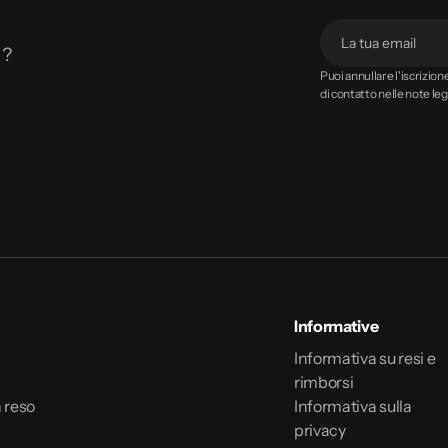
 ?
Il
Puoi annullare l'iscrizio
di contatto nelle note lega
tuo
indirizzo
email
Informative
Informativa su resi e
rimborsi
 reso
Informativa sulla
privacy