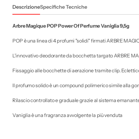
Descrizione
Specifiche Tecniche
Arbre Magique POP Power Of Perfume Vaniglia 9,5g
POP è una linea di 4 profumi "solidi" firmati ARBRE MAG
L'innovativo deodorante da bocchetta targato ARBRE MAGI
Fissaggio alle bocchette di aerazione tramite clip. Eclettic
Il profumo solido è un compound polimerico simile alla g
Rilascio controllato e graduale grazie al sistema emanant
Vaniglia è una fragranza avvolgente la più venduta