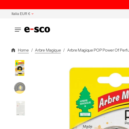
Vai
Direttamente
Italia EUR €
Ai
Contenuti
Home
/
Arbre Magique
/
Arbre Magique POP Power Of Perfu