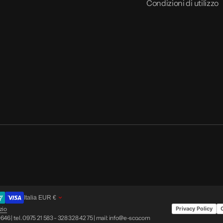
Condizioni di utilizzo
Italia
EUR
€
zio
Privacy Policy
46 | tel. 0975 21 583 - 328 328 42 75 | mail: info@e-sco.com