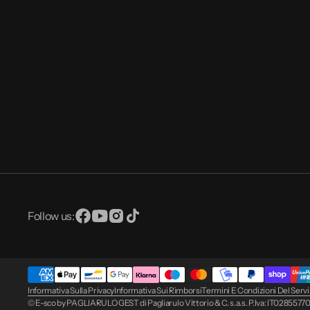
Follow us:
Facebook
YouTube
Instagram
TikTok
Informativa Sulla Privacy
Informativa Sui Rimborsi
Termini E Condizioni Del Servi
© E-sco by PAGLIARULO GEST di Pagliarulo Vittorio & C. s.a.s. P.Iva: IT028557706