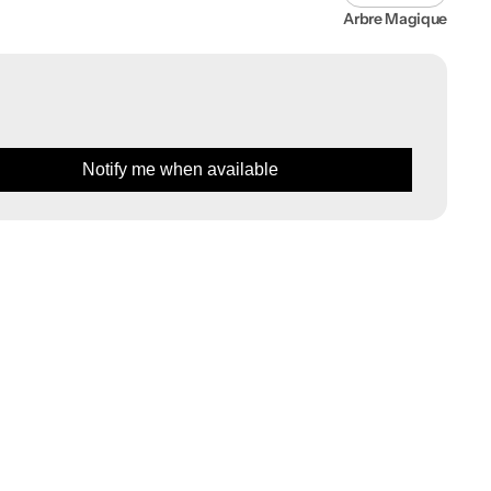
Arbre Magique
Apri
2
dei
contenuti
multimediali
nella
Notify me when available
modalità
galleria