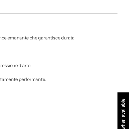
mance emanante che garantisce durata
pressione d’arte.
 altamente performante.
Notify me when available