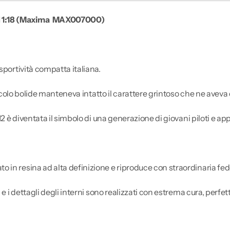
d 1:18 (Maxima
MAX007000)
sportività compatta italiana.
iccolo bolide manteneva intatto il carattere grintoso che ne aveva d
12 è diventata il simbolo di una generazione di giovani piloti e ap
in resina ad alta definizione e riproduce con straordinaria fedel
 e i dettagli degli interni sono realizzati con estrema cura, perf