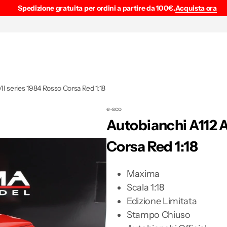
Spedizione gratuita per ordini a partire da 100€.
Acquista ora
II series 1984 Rosso Corsa Red 1:18
e-sco
Autobianchi A112 A
Corsa Red 1:18
Maxima
Scala 1:18
Edizione Limitata
Stampo Chiuso