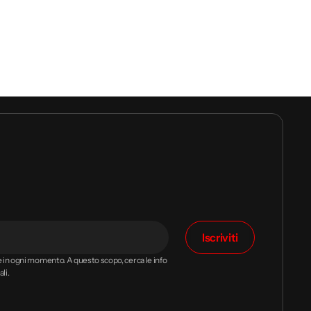
Iscriviti
ne in ogni momento. A questo scopo, cerca le info
li.