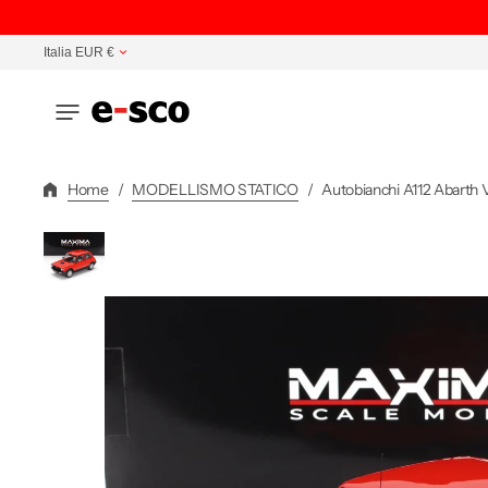
Vai
Direttamente
Italia EUR €
Ai
Contenuti
Home
/
MODELLISMO STATICO
/
Autobianchi A112 Abarth V