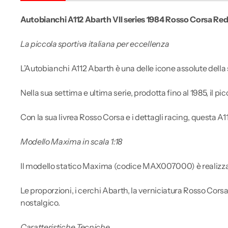
Autobianchi A112 Abarth VII series 1984 Rosso Corsa Re
La piccola sportiva italiana per eccellenza
L’Autobianchi A112 Abarth è una delle icone assolute della 
Nella sua settima e ultima serie, prodotta fino al 1985, il p
Con la sua livrea Rosso Corsa e i dettagli racing, questa A1
Modello Maxima in scala 1:18
Il modello statico Maxima (codice MAX007000) è realizzato 
Le proporzioni, i cerchi Abarth, la verniciatura Rosso Corsa
nostalgico.
Caratteristiche Tecniche