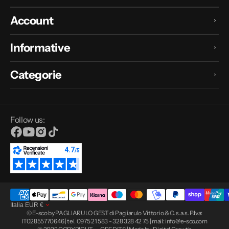
Account
Informative
Categorie
Follow us:
Facebook
YouTube
Instagram
TikTok
Italia
EUR
€
© E-sco by PAGLIARULO GEST di Pagliarulo Vittorio & C. s.a.s. P.Iva:
IT02855770646 | tel. 0975 21 583 - 328 328 42 75 | mail: info@e-sco.com