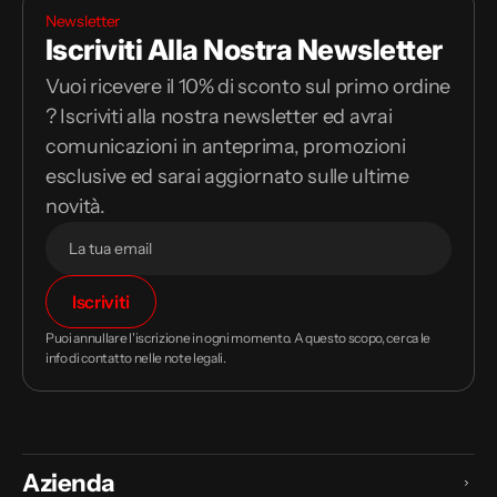
Newsletter
Iscriviti Alla Nostra Newsletter
Vuoi ricevere il 10% di sconto sul primo ordine
? Iscriviti alla nostra newsletter ed avrai
comunicazioni in anteprima, promozioni
esclusive ed sarai aggiornato sulle ultime
novità.
Il
Iscriviti
tuo
indirizzo
Puoi annullare l'iscrizione in ogni momento. A questo scopo, cerca le
email
info di contatto nelle note legali.
Azienda