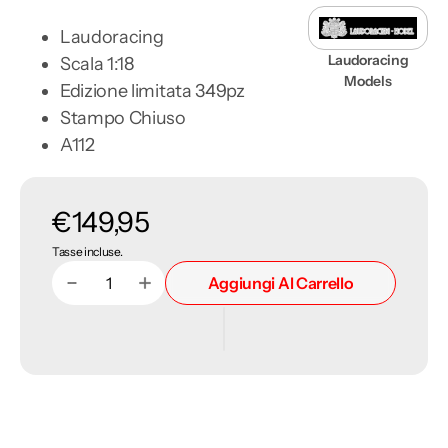
Laudoracing
Laudoracing
Scala 1:18
Models
Edizione limitata 349pz
Stampo Chiuso
A112
Prezzo
€149,95
Tasse incluse.
di
Aggiungi Al Carrello
Diminuisci
Aumenta
Quantità
listino
quantità
quantità
per
per
Autobianchi
Autobianchi
A112
A112
1°Serie
1°Serie
1969-
1969-
73
73
Giallo
Giallo
Senape
Senape
1:18
1:18