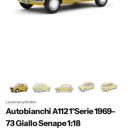
Apri
1
dei
contenuti
multimediali
nella
modalità
galleria
Laudoracing Models
Autobianchi A112 1°Serie 1969-
73 Giallo Senape 1:18