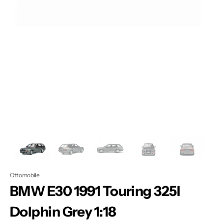
Apri
1
dei
contenuti
multimediali
nella
modalità
galleria
Ottomobile
BMW E30 1991 Touring 325I
Dolphin Grey 1:18