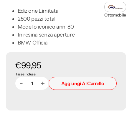
Edizione Limitata
Ottomobile
2500 pezzi totali
Modello iconico anni 80
In resina senza aperture
BMW Official
Prezzo
€99,95
Tasse incluse.
di
Aggiungi Al Carrello
Diminuisci
Aumenta
Quantità
listino
quantità
quantità
per
per
BMW
BMW
E30
E30
1991
1991
Touring
Touring
325I
325I
Dolphin
Dolphin
Grey
Grey
1:18
1:18