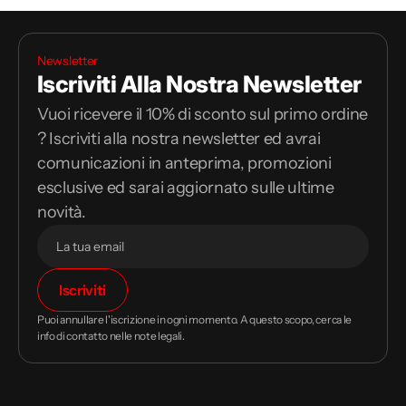
Newsletter
Iscriviti Alla Nostra Newsletter
Vuoi ricevere il 10% di sconto sul primo ordine
? Iscriviti alla nostra newsletter ed avrai
comunicazioni in anteprima, promozioni
esclusive ed sarai aggiornato sulle ultime
novità.
Il
Iscriviti
tuo
indirizzo
Puoi annullare l'iscrizione in ogni momento. A questo scopo, cerca le
email
info di contatto nelle note legali.