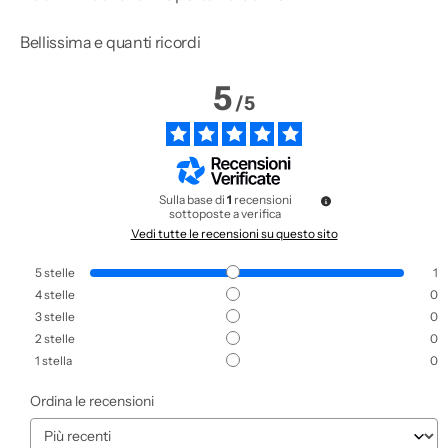
Bellissima e quanti ricordi
5
/
5
Sulla base di
1
recensioni
sottoposte a verifica
Vedi tutte le recensioni su questo sito
5
stelle
1
4
stelle
0
3
stelle
0
2
stelle
0
1
stella
0
Ordina le recensioni