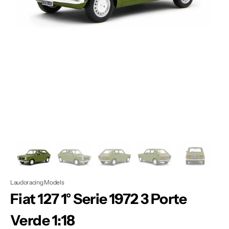
Apri
1
dei
contenuti
multimediali
nella
modalità
galleria
Laudoracing Models
Fiat 127 1° Serie 1972 3 Porte
Verde 1:18