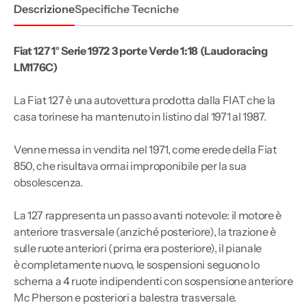
porte
porte
Descrizione
Specifiche Tecniche
Verde
Verde
1:18
1:18
Fiat 127 1° Serie 1972 3 porte Verde 1:18 (Laudoracing
LM176C)
La Fiat 127 è una autovettura prodotta dalla FIAT che la
casa torinese ha mantenuto in listino dal 1971 al 1987.
Venne messa in vendita nel 1971, come erede della Fiat
850, che risultava ormai improponibile per la sua
obsolescenza.
La 127 rappresenta un passo avanti notevole: il motore è
anteriore trasversale (anziché posteriore), la trazione è
sulle ruote anteriori (prima era posteriore), il pianale
è completamente nuovo, le sospensioni seguono lo
schema a 4 ruote indipendenti con sospensione anteriore
Mc Pherson e posteriori a balestra trasversale.