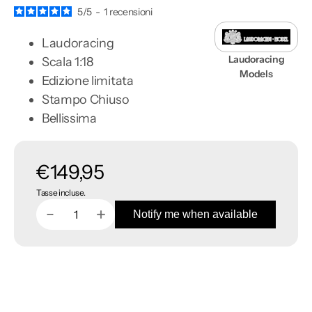
5
/
5
-
1
recensioni
Laudoracing
Laudoracing
Scala 1:18
Models
Edizione limitata
Stampo Chiuso
Bellissima
Prezzo
€149,95
Tasse incluse.
di
Notify me when available
Diminuisci
Aumenta
Quantità
listino
quantità
quantità
per
per
Fiat
Fiat
127
127
1°
1°
Serie
Serie
1972
1972
3
3