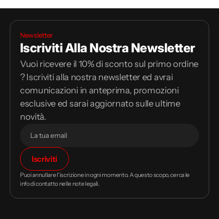
Newsletter
Iscriviti Alla Nostra Newsletter
Vuoi ricevere il 10% di sconto sul primo ordine
? Iscriviti alla nostra newsletter ed avrai
comunicazioni in anteprima, promozioni
esclusive ed sarai aggiornato sulle ultime
novità.
Il
Iscriviti
tuo
indirizzo
Puoi annullare l'iscrizione in ogni momento. A questo scopo, cerca le
email
info di contatto nelle note legali.