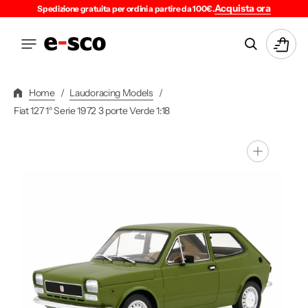
Vai
Acquista ora
Spedizione gratuita per ordini a partire da 100€.
Direttamente
Ai
Carrello
Contenuti
Home
/
Laudoracing Models
/
Fiat 127 1° Serie 1972 3 porte Verde 1:18