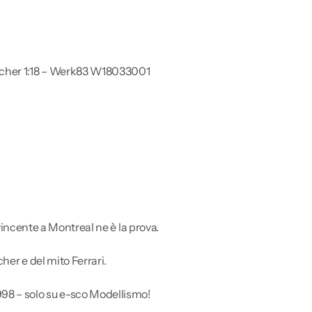
cher 1:18 – Werk83 W18033001
0 vincente a Montreal ne è la prova.
her e del mito Ferrari.
98 – solo su e-sco Modellismo!