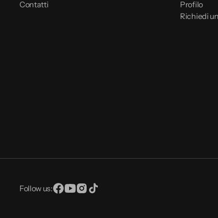
Contatti
Profilo
Richiedi un
Follow us:
Facebook
YouTube
Instagram
TikTok