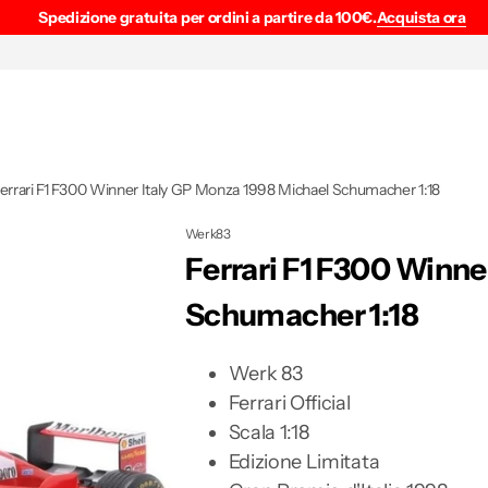
Spedizione gratuita per ordini a partire da 100€.
Acquista ora
errari F1 F300 Winner Italy GP Monza 1998 Michael Schumacher 1:18
Werk83
Ferrari F1 F300 Winne
Schumacher 1:18
Werk 83
Ferrari Official
Scala 1:18
Edizione Limitata