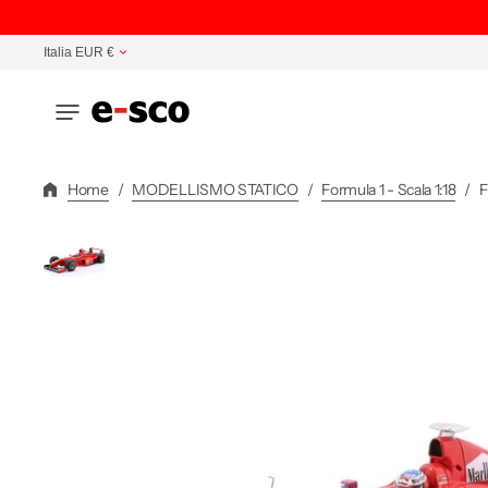
Vai
Direttamente
Italia EUR €
Ai
Contenuti
Home
/
MODELLISMO STATICO
/
Formula 1 - Scala 1:18
/
F