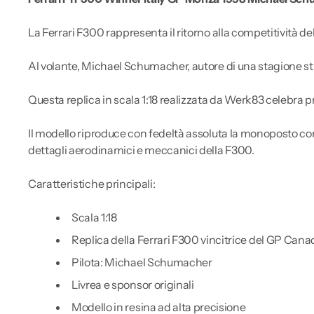
La Ferrari F300 rappresenta il ritorno alla competitività 
Al volante, Michael Schumacher, autore di una stagione stra
Questa replica in scala 1:18 realizzata da Werk83 celebra pro
Il modello riproduce con fedeltà assoluta la monoposto con 
dettagli aerodinamici e meccanici della F300.
Caratteristiche principali:
Scala 1:18
Replica della Ferrari F300 vincitrice del GP Can
Pilota: Michael Schumacher
Livrea e sponsor originali
Modello in resina ad alta precisione