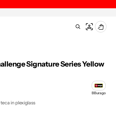
Carrello
hallenge Signature Series Yellow
BBurago
 teca in plexiglass
a