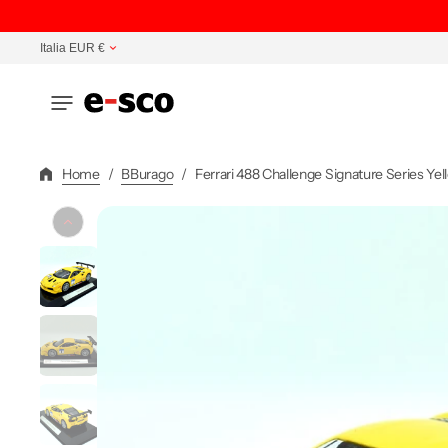
Vai
Direttamente
Italia EUR €
Ai
Contenuti
Home
/
BBurago
/
Ferrari 488 Challenge Signature Series Yel