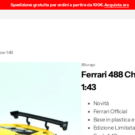
Spedizione gratuita per ordini a partire da 100€.
Acquista ora
low 1:43
BBurago
Ferrari 488 C
1:43
Novità
Ferrari Official
Base in plastica e
Edizione Limitat