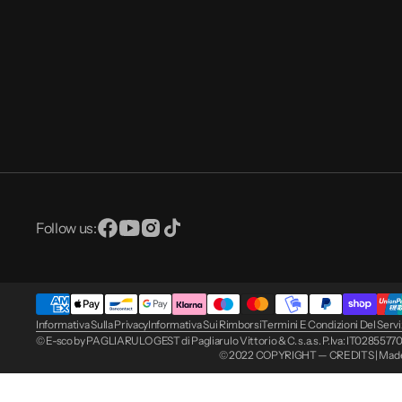
Follow us:
Facebook
YouTube
Instagram
TikTok
Informativa Sulla Privacy
Informativa Sui Rimborsi
Termini E Condizioni Del Servi
© E-sco by PAGLIARULO GEST di Pagliarulo Vittorio & C. s.a.s. P.Iva: IT028557706
© 2022 COPYRIGHT — CREDITS | Mad