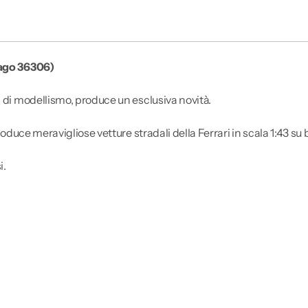
rago 36306)
i di modellismo, produce un esclusiva novità.
roduce meravigliose vetture stradali della Ferrari in scala 1:43 su 
i.