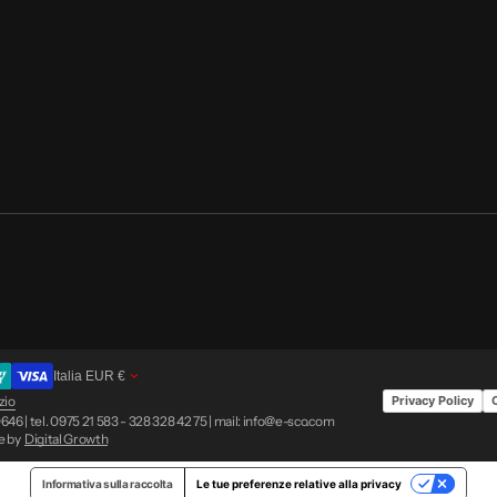
Italia
EUR
€
zio
Privacy Policy
46 | tel. 0975 21 583 - 328 328 42 75 | mail: info@e-sco.com
e by
Digital Growth
Informativa sulla raccolta
Le tue preferenze relative alla privacy