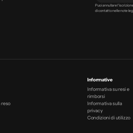
Il
Puoi annullare l'iscrizio
di contatto nelle note lega
tuo
indirizzo
email
Informative
Informativa su resi e
rimborsi
 reso
Informativa sulla
privacy
Condizioni di utilizzo