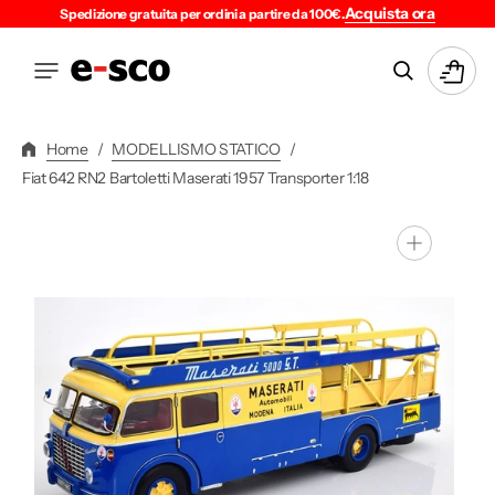
Vai
Acquista ora
Spedizione gratuita per ordini a partire da 100€.
Direttamente
Ai
Carrello
Contenuti
Home
/
MODELLISMO STATICO
/
Fiat 642 RN2 Bartoletti Maserati 1957 Transporter 1:18