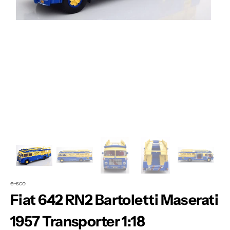
Apri
1
dei
contenuti
multimediali
nella
modalità
galleria
e-sco
Fiat 642 RN2 Bartoletti Maserati
1957 Transporter 1:18