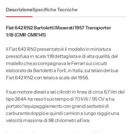
Descrizione
Specifiche Tecniche
Fiat 642 RN2 Bartoletti Maserati 1957 Transporter
1:18 (CMR
CMR141
)
Il Fiat 642 RN2 presentato è il modello in miniatura
pressofusa in scala 1:18 dettagliata e di alta qualità, del
modello che accompagnava le Ferrari sui circuiti
elaborato da Bartoletti a Forlì, in Italia, sul telaio del bus
Fiat 642 RN2 con telaio a scala del 1956.
Il suo motore diesel a sei cilindri in linea di circa 6,7 litri del
tipo 364A ha reso il suo tempo di 70 kW / 95 CV e ha
portato l'equipaggiamento con grandi serbatoi di
carburante doppio e quindi camion a lungo raggio una
velocità massima di 98 chilometri all'ora.