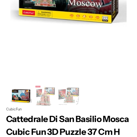
Apri
1
dei
contenuti
multimediali
nella
modalità
galleria
Cubic Fun
Cattedrale Di San Basilio Mosca
Cubic Fun 3D Puzzle 37 Cm H