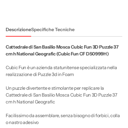
Mosca
Mosca
Cubic
Cubic
Fun
Fun
3D
3D
Puzzle
Puzzle
37
37
Descrizione
Specifiche Tecniche
cm
cm
h
h
National
National
Geografic
Geografic
Cattedrale di San Basilio Mosca Cubic Fun 3D Puzzle 37
cm h National Geografic (Cubic Fun CF DS0999H)
Cubic Fun è un azienda statunitense specializzata nella
realizzazione di Puzzle 3d in Foam
Un puzzle divertente e stimolante per replicare la
Cattedrale di San Basilio Mosca Cubic Fun 3D Puzzle 37
cm h National Geografic
Facilissimo da assemblare, senza bisogno di forbici, colla
o nastro adesivo