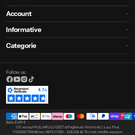
Account
Informative
Categorie
Follow us:
Facebook
YouTube
Instagram
TikTok
Italia
EUR
€
© E-sco by PAGLIARULO GEST di Pagliarulo Vittorio & C. s.a.s. P.Iva:
IT02855770646 | tel. 0975 21 583 - 328 328 42 75 | mail: info@e-sco.com