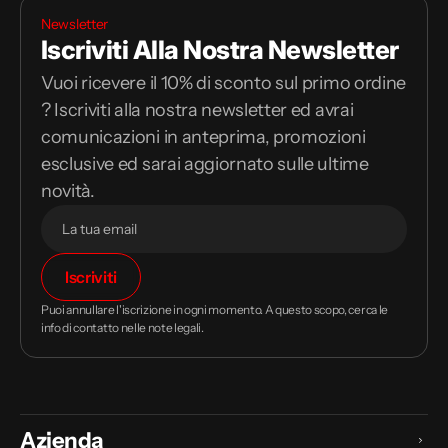
Newsletter
Iscriviti Alla Nostra Newsletter
Vuoi ricevere il 10% di sconto sul primo ordine
? Iscriviti alla nostra newsletter ed avrai
comunicazioni in anteprima, promozioni
esclusive ed sarai aggiornato sulle ultime
novità.
Il
Iscriviti
tuo
indirizzo
Puoi annullare l'iscrizione in ogni momento. A questo scopo, cerca le
email
info di contatto nelle note legali.
Azienda