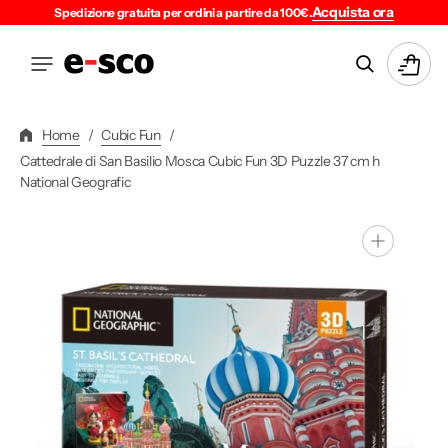
Vai
Acquista ora
Spedizione gratuita per ordini a partire da 100€.
Direttamente
Ai
Carrello
Contenuti
Home
/
Cubic Fun
/
Cattedrale di San Basilio Mosca Cubic Fun 3D Puzzle 37 cm h
National Geografic