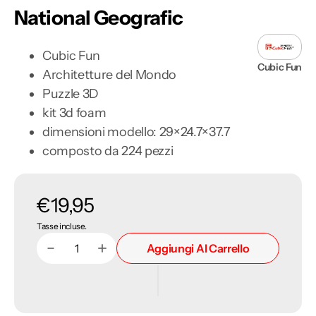
National Geografic
Cubic Fun
Cubic Fun
Architetture del Mondo
Puzzle 3D
kit 3d foam
dimensioni modello:
29×24.7×37.7
composto da 224 pezzi
Prezzo
€19,95
Tasse incluse.
di
Aggiungi Al Carrello
Diminuisci
Aumenta
Quantità
listino
quantità
quantità
per
per
Cattedrale
Cattedrale
di
di
San
San
Basilio
Basilio