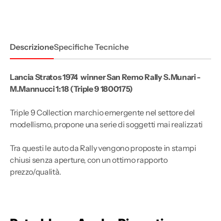
San
San
Remo
Remo
Rally
Rally
S.Munari
S.Munari
-
-
M.Mannucci
M.Mannucci
Descrizione
Specifiche Tecniche
1:18
1:18
Lancia Stratos 1974 winner San Remo Rally S.Munari -
M.Mannucci 1:18 (Triple 9 1800175)
Triple 9 Collection marchio emergente nel settore del
modellismo, propone una serie di soggetti mai realizzati
Tra questi le auto da Rally vengono proposte in stampi
chiusi senza aperture, con un ottimo rapporto
prezzo/qualità.