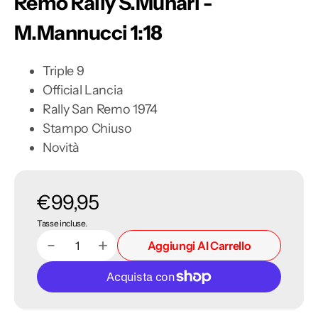
Remo Rally S.Munari -
M.Mannucci 1:18
Triple 9
Official Lancia
Rally San Remo 1974
Stampo Chiuso
Novità
Prezzo
€99,95
Tasse incluse.
di
Aggiungi Al Carrello
Diminuisci
Aumenta
Quantità
listino
quantità
quantità
per
per
Lancia
Lancia
Stratos
Stratos
1974
1974
winner
winner