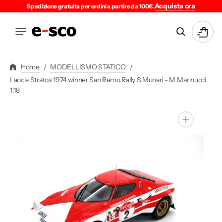
Vai
Acquista ora
Spedizione gratuita per ordini a partire da 100€.
Direttamente
Ai
Carrello
Contenuti
Home
/
MODELLISMO STATICO
/
Lancia Stratos 1974 winner San Remo Rally S.Munari - M.Mannucci
1:18