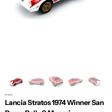
Apri
1
dei
contenuti
multimediali
nella
modalità
galleria
e-sco
Lancia Stratos 1974 Winner San