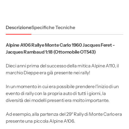
Carlo
Carlo
1960
1960
Jacques
Jacques
Feret
Feret
-
-
Jacques
Jacques
Descrizione
Specifiche Tecniche
Rambaud
Rambaud
1:18
1:18
Alpine A106 Rallye Monte Carlo 1960 Jacques Feret -
Jacques Rambaud 1:18 (Ottomobile OT543)
Dieci anni prima del successo della mitica Alpine A110, il
marchio Dieppe era già presente nei rally!
In un momento in cui era possibile prendere l'inizio di un
evento di rally con la propria auto di tutti i giorni, la
diversità dei modelli presenti era molto importante.
Ad esempio, alla partenza del 29° Rally di Monte Carlo era
presente una piccola Alpine A106.