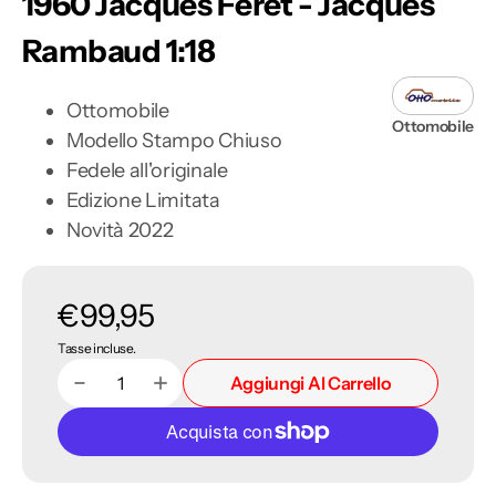
1960 Jacques Feret - Jacques
Rambaud 1:18
Ottomobile
Ottomobile
Modello Stampo Chiuso
Fedele all'originale
Edizione Limitata
Novità 2022
Prezzo
€99,95
Tasse incluse.
di
Aggiungi Al Carrello
Diminuisci
Aumenta
Quantità
listino
quantità
quantità
per
per
Alpine
Alpine
A106
A106
Rallye
Rallye
Monte
Monte