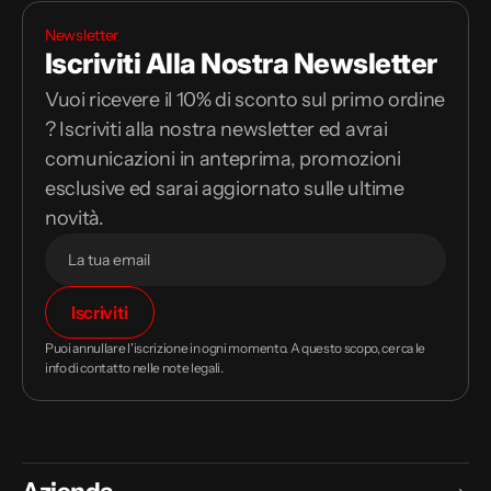
Newsletter
Iscriviti Alla Nostra Newsletter
Vuoi ricevere il 10% di sconto sul primo ordine
? Iscriviti alla nostra newsletter ed avrai
comunicazioni in anteprima, promozioni
esclusive ed sarai aggiornato sulle ultime
novità.
Il
Iscriviti
tuo
indirizzo
Puoi annullare l'iscrizione in ogni momento. A questo scopo, cerca le
email
info di contatto nelle note legali.
Azienda