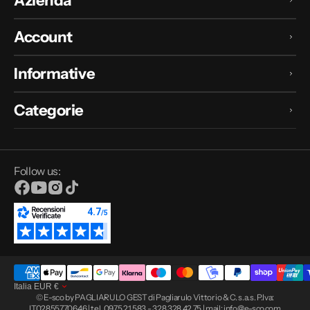
Account
Informative
Categorie
Follow us:
Facebook
YouTube
Instagram
TikTok
Italia
EUR
€
© E-sco by PAGLIARULO GEST di Pagliarulo Vittorio & C. s.a.s. P.Iva:
IT02855770646 | tel. 0975 21 583 - 328 328 42 75 | mail: info@e-sco.com