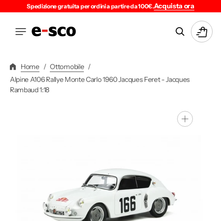
Vai
Acquista ora
Spedizione gratuita per ordini a partire da 100€.
Direttamente
Ai
Carrello
Contenuti
Home
/
Ottomobile
/
Alpine A106 Rallye Monte Carlo 1960 Jacques Feret - Jacques
Rambaud 1:18