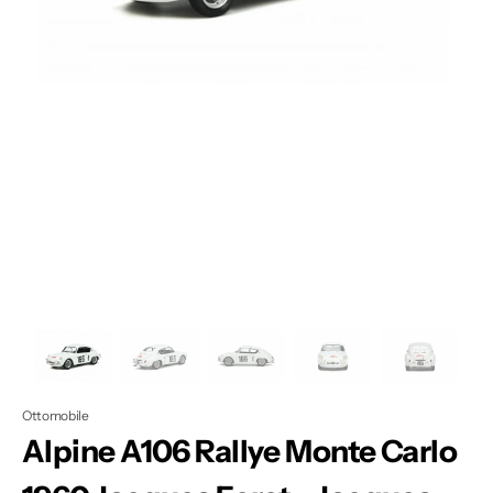
Apri
1
dei
contenuti
multimediali
nella
modalità
galleria
Ottomobile
Alpine A106 Rallye Monte Carlo