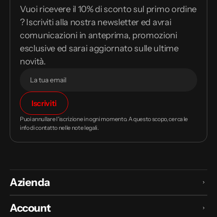
Vuoi ricevere il 10% di sconto sul primo ordine
? Iscriviti alla nostra newsletter ed avrai
comunicazioni in anteprima, promozioni
esclusive ed sarai aggiornato sulle ultime
novità.
Il
Iscriviti
tuo
indirizzo
Puoi annullare l'iscrizione in ogni momento. A questo scopo, cerca le
email
info di contatto nelle note legali.
Azienda
Account