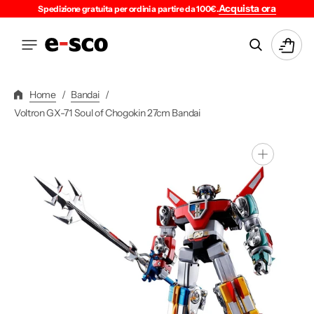
Vai
Acquista ora
Spedizione gratuita per ordini a partire da 100€.
Direttamente
Ai
Carrello
Contenuti
Home
/
Bandai
/
Voltron GX-71 Soul of Chogokin 27cm Bandai