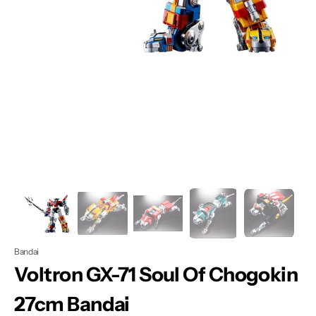
Apri
1
dei
contenuti
multimediali
nella
modalità
galleria
Bandai
Voltron GX-71 Soul Of Chogokin
27cm Bandai