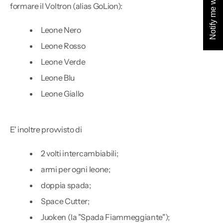
formare il Voltron (alias GoLion):
Leone Nero
Leone Rosso
Leone Verde
Leone Blu
Leone Giallo
E' inoltre provvisto di
2 volti intercambiabili;
armi per ogni leone;
doppia spada;
Space Cutter;
Juoken (la "Spada Fiammeggiante");