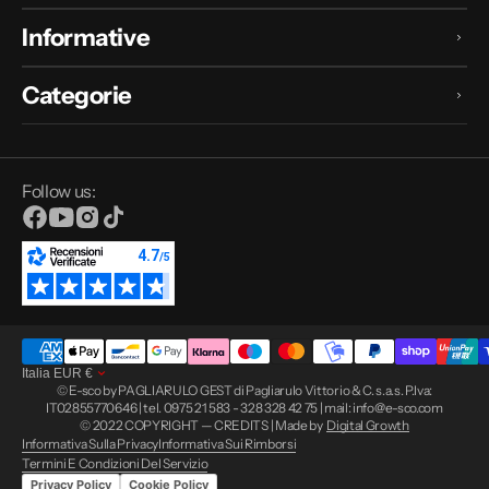
Informative
Categorie
Follow us:
Facebook
YouTube
Instagram
TikTok
Italia
EUR
€
© E-sco by PAGLIARULO GEST di Pagliarulo Vittorio & C. s.a.s. P.Iva:
IT02855770646 | tel. 0975 21 583 - 328 328 42 75 | mail: info@e-sco.com
© 2022 COPYRIGHT — CREDITS | Made by
Digital Growth
Informativa Sulla Privacy
Informativa Sui Rimborsi
Termini E Condizioni Del Servizio
Privacy Policy
Cookie Policy