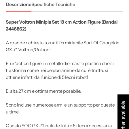
27cm
27cm
Descrizione
Specifiche Tecniche
Bandai
Bandai
Super Voltron Minipla Set 18 cm Action Figure (Bandai
2446862)
A grande richiesta torna il formidabile Soul Of Chogokin
GX-71 Voltron/GoLion!
E' un'action figure in metallo die-cast e plastica che si
trasforma come nei celebri anime da cui è tratta: si
ottiene infatti dall'unione di 5 leoni robot!
E' alta 27 cm e ottimamente posabile.
Notify me when available
Sono incluse numerose armi e un supporto per queste
ultime.
Questo SOC GX-71 include tutti e 5 i leoni necessari a