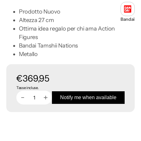
Prodotto Nuovo
Bandai
Altezza 27 cm
Ottima idea regalo per chi ama Action
Figures
Bandai Tamshii Nations
Metallo
Prezzo
€369,95
Tasse incluse.
di
Notify me when available
Diminuisci
Aumenta
Quantità
listino
quantità
quantità
per
per
Voltron
Voltron
GX-
GX-
71
71
Soul
Soul
of
of
Chogokin
Chogokin