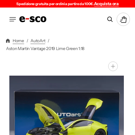
Vai
Acquista ora
Spedizione gratuita per ordini a partire da 100€.
Direttamente
Ai
Carrello
Contenuti
Home
/
AutoArt
/
Aston Martin Vantage 2019 Lime Green 1:18