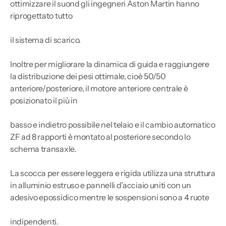
ottimizzare il suond gli ingegneri Aston Martin hanno
riprogettato tutto
il sistema di scarico.
Inoltre per migliorare la dinamica di guida e raggiungere
la distribuzione dei pesi ottimale, cioè 50/50
anteriore/posteriore, il motore anteriore centrale è
posizionato il più in
basso e indietro possibile nel telaio e il cambio automatico
ZF ad 8 rapporti è montato al posteriore secondo lo
schema transaxle.
La scocca per essere leggera e rigida utilizza una struttura
in alluminio estruso e pannelli d’acciaio uniti con un
adesivo epossidico mentre le sospensioni sono a 4 ruote
indipendenti.