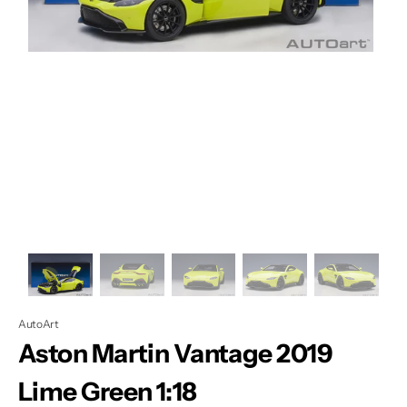
Apri
1
dei
contenuti
multimediali
nella
modalità
galleria
AutoArt
Aston Martin Vantage 2019
Lime Green 1:18