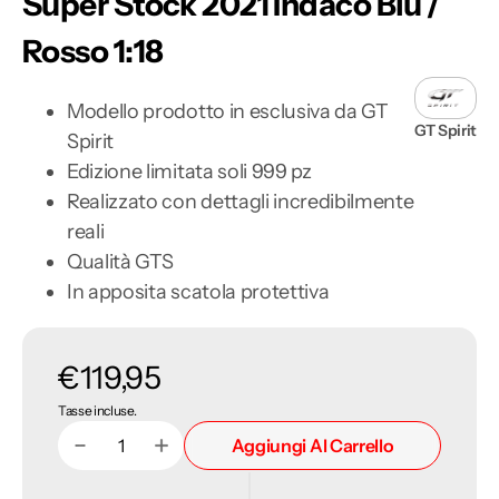
Super Stock 2021 Indaco Blu /
Rosso 1:18
Modello prodotto in esclusiva da GT
GT Spirit
Spirit
Edizione limitata soli 999 pz
Realizzato con dettagli incredibilmente
reali
Qualità GTS
In apposita scatola protettiva
Prezzo
€119,95
Tasse incluse.
di
Aggiungi Al Carrello
Diminuisci
Aumenta
Quantità
listino
quantità
quantità
per
per