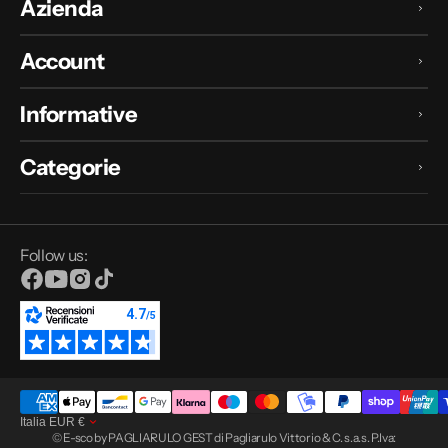
Azienda
Account
Informative
Categorie
Follow us:
Facebook
YouTube
Instagram
TikTok
Italia
EUR
€
© E-sco by PAGLIARULO GEST di Pagliarulo Vittorio & C. s.a.s. P.Iva: