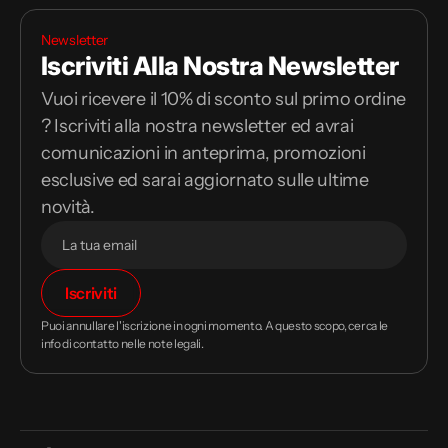
Newsletter
Iscriviti Alla Nostra Newsletter
Vuoi ricevere il 10% di sconto sul primo ordine
? Iscriviti alla nostra newsletter ed avrai
comunicazioni in anteprima, promozioni
esclusive ed sarai aggiornato sulle ultime
novità.
Il
Iscriviti
tuo
indirizzo
Puoi annullare l'iscrizione in ogni momento. A questo scopo, cerca le
email
info di contatto nelle note legali.