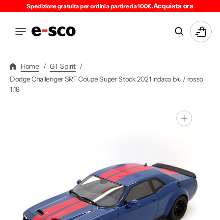
Vai
Acquista ora
Spedizione gratuita per ordini a partire da 100€.
Direttamente
Ai
Carrello
Contenuti
Home
/
GT Spirit
/
Dodge Challenger SRT Coupe Super Stock 2021 indaco blu / rosso
1:18