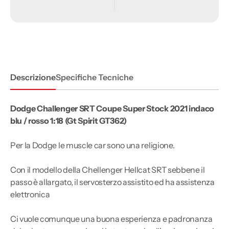
Dodge
Dodge
Challenger
Challenger
SRT
SRT
Coupe
Coupe
Super
Super
Stock
Stock
2021
2021
indaco
indaco
blu
blu
/
/
Descrizione
Specifiche Tecniche
rosso
rosso
1:18
1:18
Dodge Challenger SRT Coupe Super Stock 2021 indaco
blu / rosso 1:18 (Gt Spirit GT362)
Per la Dodge le muscle car sono una religione.
Con il modello della Chellenger Hellcat SRT sebbene il
passo è allargato, il servosterzo assistito ed ha assistenza
elettronica
Ci vuole comunque una buona esperienza e padronanza