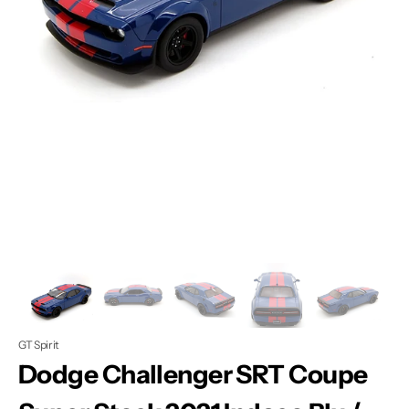
Apri
1
dei
contenuti
multimediali
nella
modalità
galleria
GT Spirit
Dodge Challenger SRT Coupe