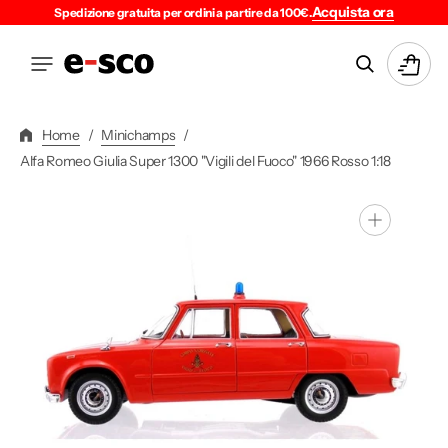
Vai
Acquista ora
Spedizione gratuita per ordini a partire da 100€.
Direttamente
Ai
Carrello
Contenuti
Home
/
Minichamps
/
Alfa Romeo Giulia Super 1300 "Vigili del Fuoco" 1966 Rosso 1:18