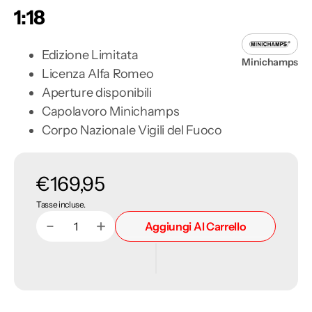
1:18
Edizione Limitata
Minichamps
Licenza Alfa Romeo
Aperture disponibili
Capolavoro Minichamps
Corpo Nazionale Vigili del Fuoco
Prezzo
€169,95
Tasse incluse.
di
Aggiungi Al Carrello
Diminuisci
Aumenta
Quantità
listino
quantità
quantità
per
per
Alfa
Alfa
Romeo
Romeo
Giulia
Giulia
Super
Super
1300
1300