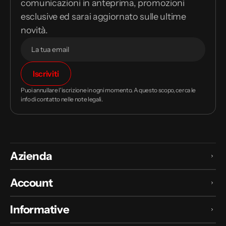
comunicazioni in anteprima, promozioni
esclusive ed sarai aggiornato sulle ultime
novità.
Il
Iscriviti
tuo
indirizzo
Puoi annullare l'iscrizione in ogni momento. A questo scopo, cerca le
email
info di contatto nelle note legali.
Azienda
Account
Informative