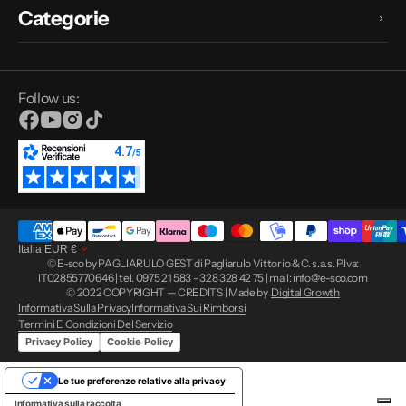
Categorie
Follow us:
Facebook
YouTube
Instagram
TikTok
Italia
EUR
€
© E-sco by PAGLIARULO GEST di Pagliarulo Vittorio & C. s.a.s. P.Iva:
IT02855770646 | tel. 0975 21 583 - 328 328 42 75 | mail: info@e-sco.com
© 2022 COPYRIGHT — CREDITS | Made by
Digital Growth
Informativa Sulla Privacy
Informativa Sui Rimborsi
Termini E Condizioni Del Servizio
Privacy Policy
Cookie Policy
Le tue preferenze relative alla privacy
Informativa sulla raccolta