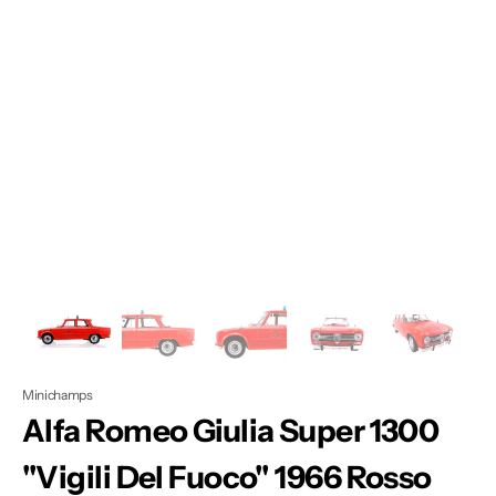
Apri
1
dei
contenuti
multimediali
nella
modalità
galleria
Minichamps
Alfa Romeo Giulia Super 1300
"Vigili Del Fuoco" 1966 Rosso