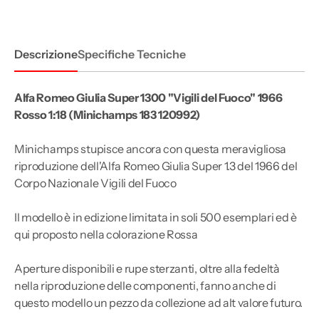
&quot;Vigili
&quot;Vigili
del
del
Fuoco&quot;
Fuoco&quot;
1966
1966
Rosso
Rosso
Descrizione
Specifiche Tecniche
1:18
1:18
Alfa Romeo Giulia Super 1300 "Vigili del Fuoco" 1966
Rosso 1:18 (Minichamps 183 120992)
Minichamps stupisce ancora con questa meravigliosa
riproduzione dell'Alfa Romeo Giulia Super 1.3 del 1966 del
Corpo Nazionale Vigili del Fuoco
Il modello è in edizione limitata in soli 500 esemplari ed è
qui proposto nella colorazione Rossa
Aperture disponibili e rupe sterzanti, oltre alla fedeltà
nella riproduzione delle componenti, fanno anche di
questo modello un pezzo da collezione ad alt valore futuro.