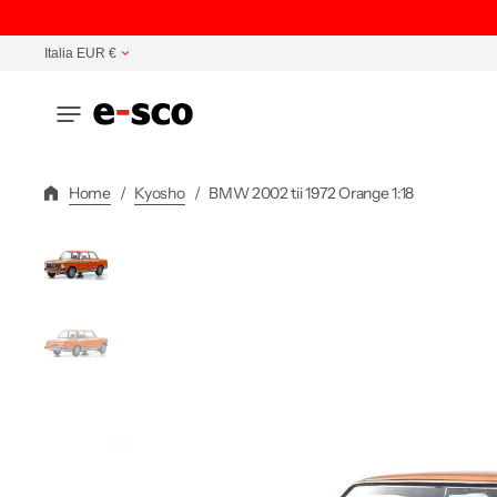
Vai
Direttamente
Italia EUR €
Ai
Contenuti
Home
/
Kyosho
/
BMW 2002 tii 1972 Orange 1:18