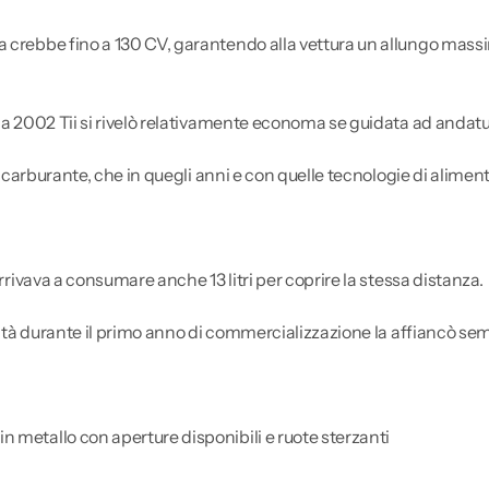
a crebbe fino a 130 CV, garantendo alla vettura un allungo mass
la 2002 Tii si rivelò relativamente economa se guidata ad andatur
 di carburante, che in quegli anni e con quelle tecnologie di alim
arrivava a consumare anche 13 litri per coprire la stessa distanza.
ealtà durante il primo anno di commercializzazione la affiancò se
 metallo con aperture disponibili e ruote sterzanti