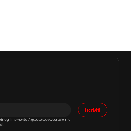
Iscriviti
ne in ogni momento. A questo scopo, cerca le info
li.