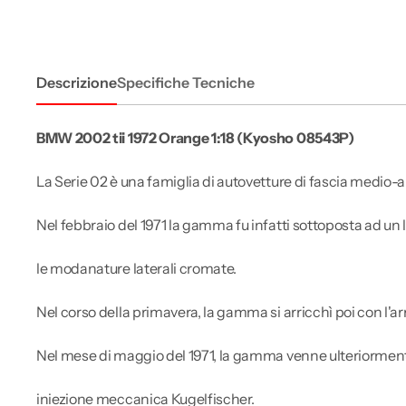
Descrizione
Specifiche Tecniche
BMW 2002 tii 1972 Orange 1:18 (Kyosho 08543P)
La Serie 02 è una famiglia di autovetture di fascia medio-al
Nel febbraio del 1971 la gamma fu infatti sottoposta ad u
le modanature laterali cromate.
Nel corso della primavera, la gamma si arricchì poi con l'arr
Nel mese di maggio del 1971, la gamma venne ulteriormente 
iniezione meccanica Kugelfischer.