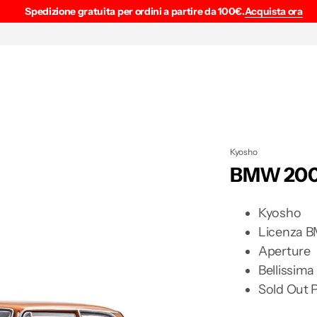
Spedizione gratuita per ordini a partire da 100€.
Acquista ora
Kyosho
BMW 2002 
Kyosho
Licenza 
Aperture
Bellissima
Sold Out 