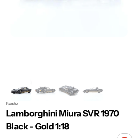
Apri
1
dei
contenuti
multimediali
nella
modalità
galleria
Kyosho
Lamborghini Miura SVR 1970
Black - Gold 1:18