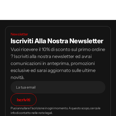
Newsletter
Iscriviti Alla Nostra Newsletter
Vuoi ricevere il 10% di sconto sul primo ordine
? Iscriviti alla nostra newsletter ed avrai
comunicazioni in anteprima, promozioni
esclusive ed sarai aggiornato sulle ultime
novità.
Il
Iscriviti
tuo
indirizzo
Puoi annullare l'iscrizione in ogni momento. A questo scopo, cerca le
email
info di contatto nelle note legali.