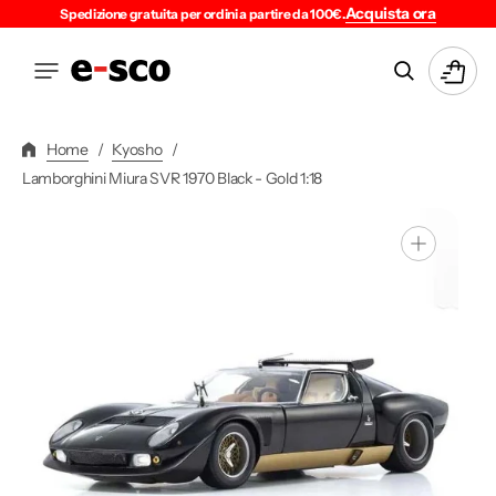
Vai
Acquista ora
Spedizione gratuita per ordini a partire da 100€.
Direttamente
Ai
Carrello
Contenuti
Home
/
Kyosho
/
Lamborghini Miura SVR 1970 Black - Gold 1:18