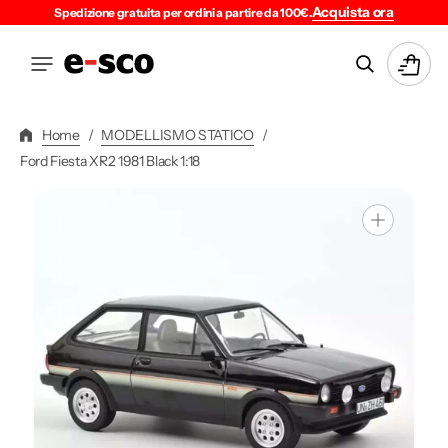
Vai
Acquista ora
Spedizione gratuita per ordini a partire da 100€.
Direttamente
Ai
Carrello
Contenuti
Home
/
MODELLISMO STATICO
/
Ford Fiesta XR2 1981 Black 1:18