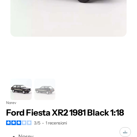
Apri
1
dei
contenuti
multimediali
nella
modalità
galleria
Norev
Ford Fiesta XR2 1981 Black 1:18
3
/
5
-
1
recensioni
Norev