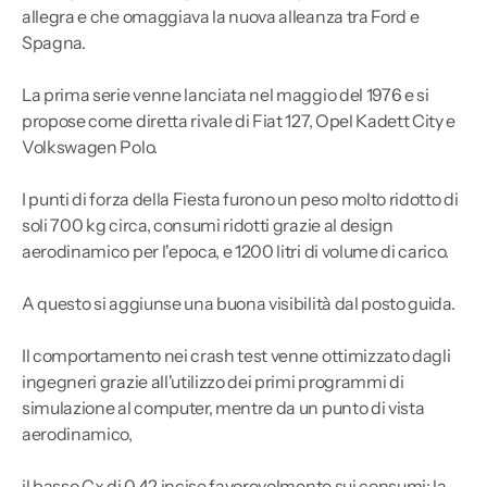
allegra e che omaggiava la nuova alleanza tra Ford e
Spagna.
La prima serie venne lanciata nel maggio del 1976 e si
propose come diretta rivale di Fiat 127, Opel Kadett City e
Volkswagen Polo.
I punti di forza della Fiesta furono un peso molto ridotto di
soli 700 kg circa, consumi ridotti grazie al design
aerodinamico per l'epoca, e 1200 litri di volume di carico.
A questo si aggiunse una buona visibilità dal posto guida.
Il comportamento nei crash test venne ottimizzato dagli
ingegneri grazie all'utilizzo dei primi programmi di
simulazione al computer, mentre da un punto di vista
aerodinamico,
il basso Cx di 0.42 incise favorevolmente sui consumi: la