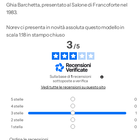
Ghia Barchetta, presentato al Salone di Francoforte nel
1983.
Norev ci presenta in novità assoluta questo modello in
scala 1:18 in stampo chiuso
3
/
5
Sulla base di
1
recensioni
sottoposte a verifica
Vedi tutte le recensioni su questo sito
5
stelle
0
4
stelle
0
3
stelle
1
2
stelle
0
1
stella
0
Ordina le recensioni