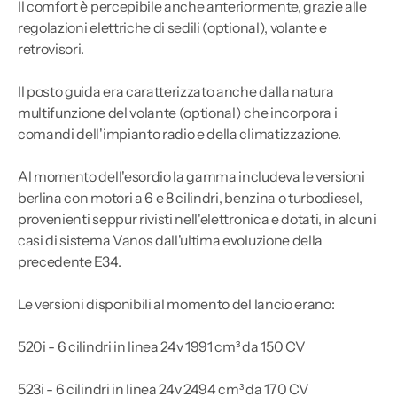
Il comfort è percepibile anche anteriormente, grazie alle
regolazioni elettriche di sedili (optional), volante e
retrovisori.
Il posto guida era caratterizzato anche dalla natura
multifunzione del volante (optional) che incorpora i
comandi dell'impianto radio e della climatizzazione.
Al momento dell'esordio la gamma includeva le versioni
berlina con motori a 6 e 8 cilindri, benzina o turbodiesel,
provenienti seppur rivisti nell'elettronica e dotati, in alcuni
casi di sistema Vanos dall'ultima evoluzione della
precedente E34.
Le versioni disponibili al momento del lancio erano:
520i - 6 cilindri in linea 24v 1991 cm³ da 150 CV
523i - 6 cilindri in linea 24v 2494 cm³ da 170 CV