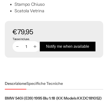
Stampo Chiuso
Scatola Vetrina
Prezzo
€79,95
Tasse incluse.
di
Notify me when available
Diminuisci
Aumenta
Quantità
listino
quantità
quantità
per
per
BMW
BMW
540i
540i
(E39)
(E39)
1995
1995
Blu
Blu
1:18
1:18
Descrizione
Specifiche Tecniche
BMW 540i (E39) 1995 Blu 1:18
(KK Models KKDC181052)