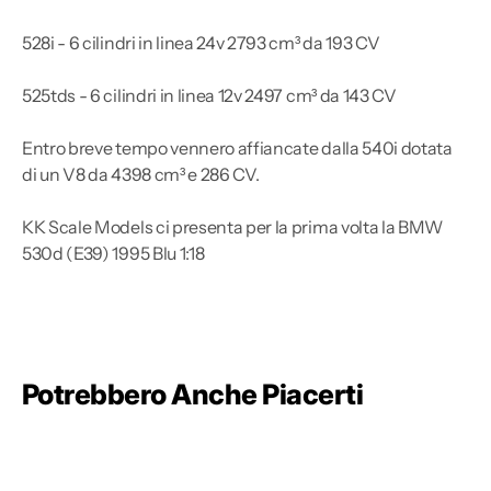
528i - 6 cilindri in linea 24v 2793 cm³ da 193 CV
525tds - 6 cilindri in linea 12v 2497 cm³ da 143 CV
Entro breve tempo vennero affiancate dalla 540i dotata
di un V8 da 4398 cm³ e 286 CV.
KK Scale Models ci presenta per la prima volta la BMW
530d (E39) 1995 Blu 1:18
Potrebbero Anche Piacerti