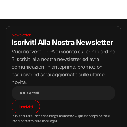
Newsletter
Iscriviti Alla Nostra Newsletter
Vuoi ricevere il 10% di sconto sul primo ordine
? Iscriviti alla nostra newsletter ed avrai
comunicazioni in anteprima, promozioni
esclusive ed sarai aggiornato sulle ultime
novità.
Il
Iscriviti
tuo
indirizzo
Puoi annullare l'iscrizione in ogni momento. A questo scopo, cerca le
email
info di contatto nelle note legali.