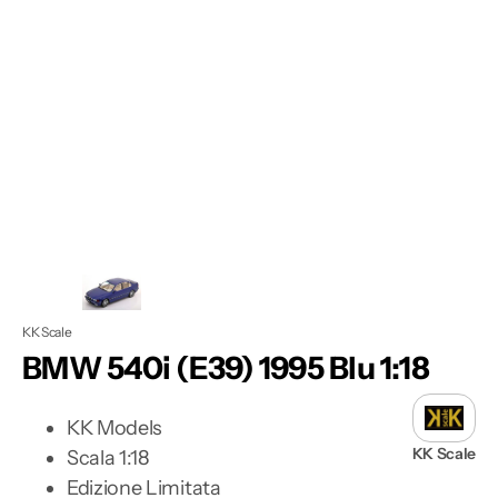
dei
contenuti
multimediali
nella
modalità
galleria
KK Scale
BMW 540i (E39) 1995 Blu 1:18
KK Models
KK Scale
Scala 1:18
Edizione Limitata