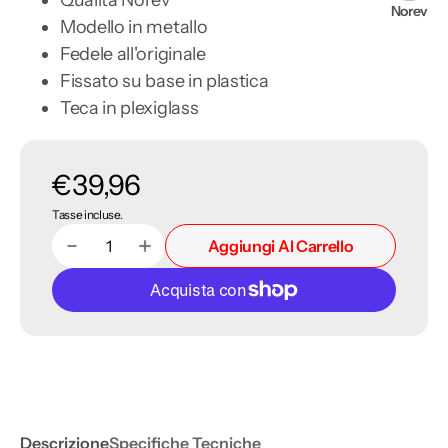
Norev
Modello in metallo
Fedele all'originale
Fissato su base in plastica
Teca in plexiglass
Prezzo
€39,96
Tasse incluse.
di
Aggiungi Al Carrello
Diminuisci
Aumenta
Quantità
listino
quantità
quantità
per
per
Peugeot
Peugeot
308
308
GT
GT
2021
2021
Vertigo
Vertigo
Blue
Blue
1:43
1:43
Descrizione
Specifiche Tecniche