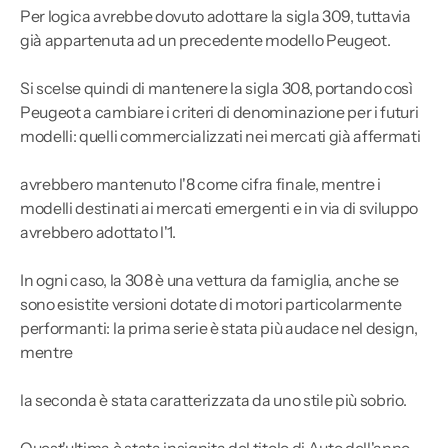
Per logica avrebbe dovuto adottare la sigla 309, tuttavia
già appartenuta ad un precedente modello Peugeot.
Si scelse quindi di mantenere la sigla 308, portando così
Peugeot a cambiare i criteri di denominazione per i futuri
modelli: quelli commercializzati nei mercati già affermati
avrebbero mantenuto l'8 come cifra finale, mentre i
modelli destinati ai mercati emergenti e in via di sviluppo
avrebbero adottato l'1.
In ogni caso, la 308 è una vettura da famiglia, anche se
sono esistite versioni dotate di motori particolarmente
performanti: la prima serie è stata più audace nel design,
mentre
la seconda è stata caratterizzata da uno stile più sobrio.
Quest'ultima è stata insignita del titolo di Auto dell'anno