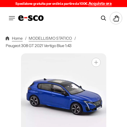
Vai
Acquista ora
Spedizione gratuita per ordini a partire da 100€.
Direttamente
Ai
Carrello
Contenuti
Home
/
MODELLISMO STATICO
/
Peugeot 308 GT 2021 Vertigo Blue 1:43