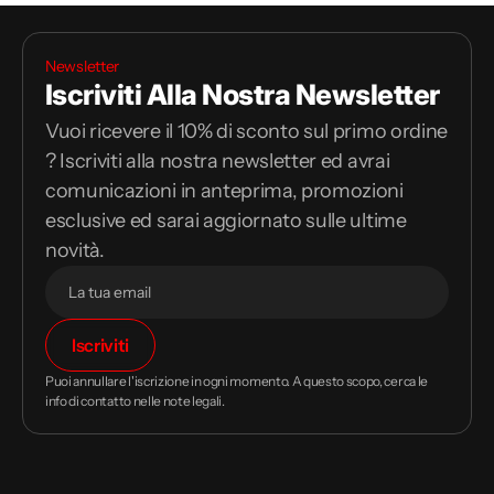
Newsletter
Iscriviti Alla Nostra Newsletter
Vuoi ricevere il 10% di sconto sul primo ordine
? Iscriviti alla nostra newsletter ed avrai
comunicazioni in anteprima, promozioni
esclusive ed sarai aggiornato sulle ultime
novità.
Il
Iscriviti
tuo
indirizzo
Puoi annullare l'iscrizione in ogni momento. A questo scopo, cerca le
email
info di contatto nelle note legali.