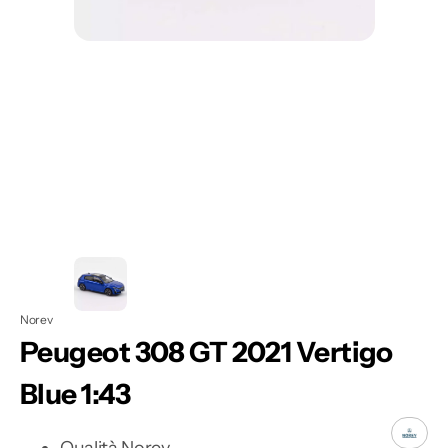
Apri
1
dei
contenuti
multimediali
nella
modalità
galleria
Norev
Peugeot 308 GT 2021 Vertigo
Blue 1:43
Qualità Norev