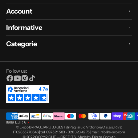
Account
Informative
Categorie
Follow us:
Facebook
YouTube
Instagram
TikTok
Italia
EUR
€
© E-sco by PAGLIARULO GEST di Pagliarulo Vittorio & C. s.a.s. P.Iva:
IT02855770646 | tel. 0975 21 583 - 328 328 42 75 | mail: info@e-sco.com
© 2022 COPYRIGHT — CREDITS | Made by
Digital Growth