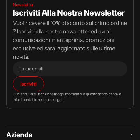
Newsletter
Iscriviti Alla Nostra Newsletter
Vuoi ricevere il 10% di sconto sul primo ordine
? Iscriviti alla nostra newsletter ed avrai
comunicazioni in anteprima, promozioni
esclusive ed sarai aggiornato sulle ultime
novità.
Il
Iscriviti
tuo
indirizzo
Puoi annullare l'iscrizione in ogni momento. A questo scopo, cerca le
email
info di contatto nelle note legali.
Azienda