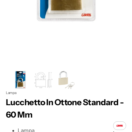
dei
contenuti
multimediali
nella
modalità
galleria
Lampa
Lucchetto In Ottone Standard -
60 Mm
Lampa