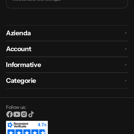
Azienda
Account
Informative
Categorie
Follow us:
Facebook
YouTube
Instagram
TikTok