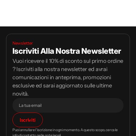
Newsletter
Iscriviti Alla Nostra Newsletter
Vuoi ricevere il 10% di sconto sul primo ordine
? Iscriviti alla nostra newsletter ed avrai
comunicazioni in anteprima, promozioni
esclusive ed sarai aggiornato sulle ultime
novità.
Il
Iscriviti
tuo
indirizzo
Puoi annullare l'iscrizione in ogni momento. A questo scopo, cerca le
email
info di contatto nelle note legali.