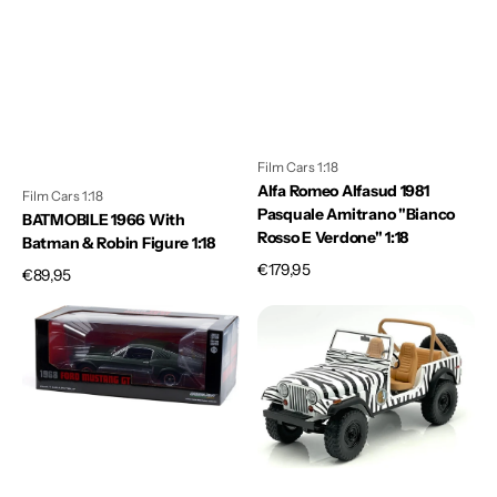
Figure
"Bianco
1:18
Rosso
e
Verdone"
1:18
Film Cars 1:18
Alfa Romeo Alfasud 1981
Film Cars 1:18
Pasquale Amitrano "Bianco
BATMOBILE 1966 With
Rosso E Verdone" 1:18
Batman & Robin Figure 1:18
Prezzo
€179,95
Prezzo
€89,95
di
di
Ford
Jeep
listino
listino
Mustang
CJ-
GT
7
Fastback
1976
1968
"Ace
Highland
Ventura
Green
When