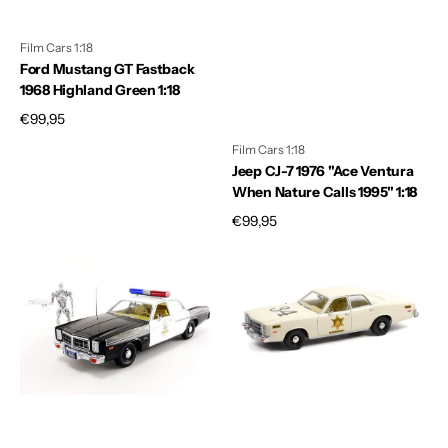
1:18
Nature
Calls
Film Cars 1:18
1995"
Ford Mustang GT Fastback
1:18
1968 Highland Green 1:18
Prezzo
€99,95
di
Film Cars 1:18
listino
Jeep CJ-7 1976 "Ace Ventura
When Nature Calls 1995" 1:18
Prezzo
€99,95
di
Dodge
Plymouth
listino
Monaco
Fury
Metropolitan
Riverton
Police
Sheriff
1977
"Hazzard"
"Terminator"
Bianco
con
1:18
T-