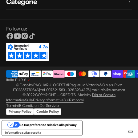
Categorie
Follow us:
Facebook
YouTube
Instagram
TikTok
Italia
EUR
€
© E-sco by PAGLIARULO GEST di Pagliarulo Vittorio & C. s.a.s. P.Iva:
IT02855770646 | tel. 0975 21 583 - 328 328 42 75 | mail: info@e-sco.com
© 2022 COPYRIGHT — CREDITS | Made by
Digital Growth
Informativa Sulla Privacy
Informativa Sui Rimborsi
Termini E Condizioni Del Servizio
Privacy Policy
Cookie Policy
Le tue preferenze relative alla privacy
Informativa sulla raccolta