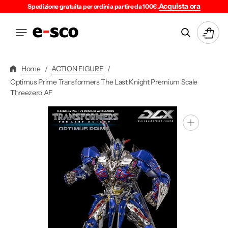
Vai
Acquista ora
Spedizione gratuita per ordini a partire da 100€.
Direttamente
Ai
Carrello
Contenuti
Home
/
ACTION FIGURE
/
Optimus Prime Transformers The Last Knight Premium Scale
Threezero AF