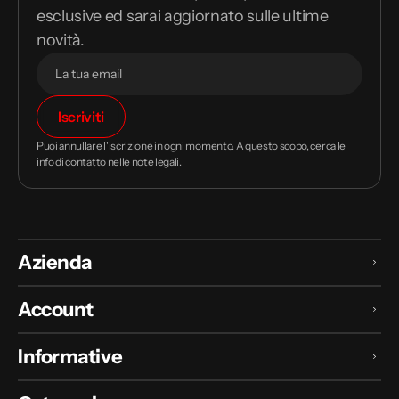
esclusive ed sarai aggiornato sulle ultime
novità.
Il
Iscriviti
tuo
indirizzo
Puoi annullare l'iscrizione in ogni momento. A questo scopo, cerca le
email
info di contatto nelle note legali.
Azienda
Account
Informative