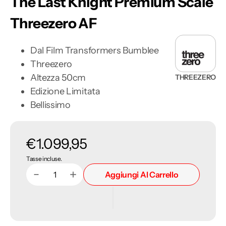
The Last Knight Premium Scale
Threezero AF
Dal Film Transformers Bumblee
Threezero
Altezza 50cm
THREEZERO
Edizione Limitata
Bellissimo
Prezzo
€1.099,95
Tasse incluse.
di
Aggiungi Al Carrello
Diminuisci
Aumenta
Quantità
listino
quantità
quantità
per
per
Optimus
Optimus
Prime
Prime
Transformers
Transformers
The
The