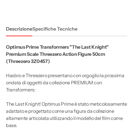
Last
Last
Knight
Knight
Premium
Premium
Scale
Scale
Threezero
Threezero
AF
AF
Descrizione
Specifiche Tecniche
Optimus Prime Transformers "The Last Knight"
Premium Scale Threezero Action Figure 50cm
(Threezero 3Z0457
)
Hasbro e Threezero presentano con orgoglio la prossima
ondata di oggetti da collezione PREMIUM con
Transformers:
The Last Knight! Optimus Prime è stato meticolosamente
adattato e progettato come una figura da collezione
altamente articolata utilizzando il modello del film come
base.