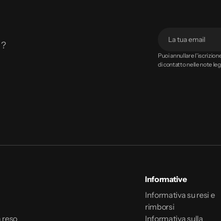
 ?
Il
Puoi annullare l'iscrizio
di contatto nelle note lega
tuo
indirizzo
email
Informative
Informativa su resi e
rimborsi
 reso
Informativa sulla