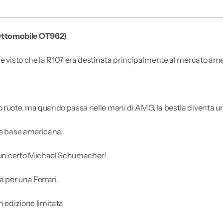
(Ottomobile OT962)
ale visto che la R107 era destinata principalmente al mercato am
o ruote, ma quando passa nelle mani di AMG, la bestia diventa u
one base americana.
so un certo Michael Schumacher!
 per una Ferrari.
n edizione limitata