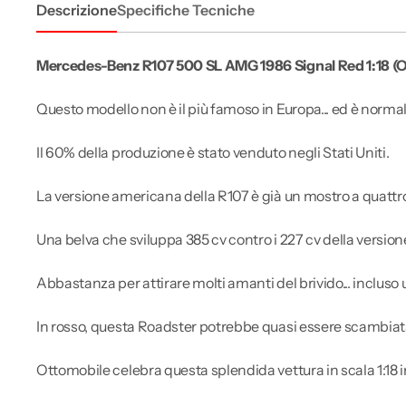
Descrizione
Specifiche Tecniche
Mercedes-Benz R107 500 SL AMG 1986 Signal Red 1:18 
Questo modello non è il più famoso in Europa... ed è norm
Il 60% della produzione è stato venduto negli Stati Uniti.
La versione americana della R107 è già un mostro a quattr
Una belva che sviluppa 385 cv contro i 227 cv della versi
Abbastanza per attirare molti amanti del brivido... inclu
In rosso, questa Roadster potrebbe quasi essere scambiata
Ottomobile celebra questa splendida vettura in scala 1:18 i